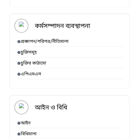
কর্মসম্পাদন ব্যবস্থাপনা
প্রজ্ঞাপন/পরিপত্র/নীতিমালা
চুক্তিসমূহ
চুক্তির কাঠামো
এপিএমএস
আইন ও বিধি
আইন
বিধিমালা