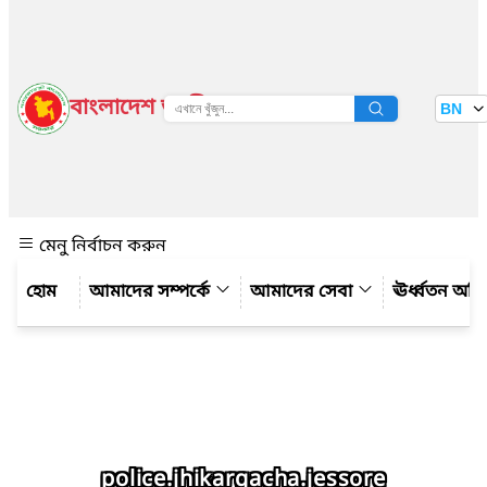
বাংলাদেশ জাতীয় তথ্য বাতায়ন
BN
দেখুন
মেনু নির্বাচন করুন
আমাদের সম্পর্কে
আমাদের সেবা
ঊর্ধ্বতন অফ
police.jhikargacha.jessore