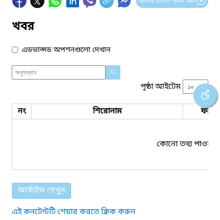
আপনার মতামত প্রদান করুন
খবর
এডভান্সড অপশনগুলো দেখান
পৃষ্ঠা আইটেম
নং
শিরোনাম
ফাইল
কোনো তথ্য পাওয়া য
আর্কাইভ দেখুন
এই কনটেন্টটি শেয়ার করতে ক্লিক করুন