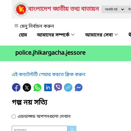
বাংলাদেশ জাতীয় তথ্য বাতায়ন
মেনু নির্বাচন করুন
আমাদের সম্পর্কে
আমাদের সেবা
ঊ
police.jhikargacha.jessore
এই কনটেন্টটি শেয়ার করতে ক্লিক করুন
গল্প নয় সত্যি
এডভান্সড অপশনগুলো দেখান